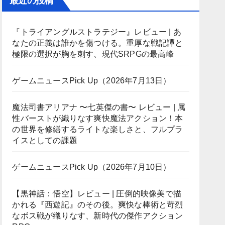
最近の投稿
『トライアングルストラテジー』レビュー | あ
なたの正義は誰かを傷つける。重厚な戦記譚と
極限の選択が胸を刺す、現代SRPGの最高峰
ゲームニュースPick Up（2026年7月13日）
魔法司書アリアナ 〜七英傑の書〜 レビュー | 属
性バーストが織りなす爽快魔法アクション！本
の世界を修繕するライトな楽しさと、フルプラ
イスとしての課題
ゲームニュースPick Up（2026年7月10日）
【黒神話：悟空】レビュー | 圧倒的映像美で描
かれる『西遊記』のその後。爽快な棒術と苛烈
なボス戦が織りなす、新時代の傑作アクション