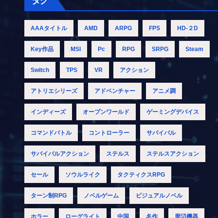
タグ
AAAタイトル
AMD
ARPG
FPS
HD-２D
Key作品
MSI
Pc
RPG
SRPG
Steam
Switch
TPS
VR
アクション
アトリエシリーズ
アドベンチャー
アニメ調
インディーズ
オープンワールド
ゲーミングデバイス
コマンドバトル
コントローラー
サバイバル
サバイバルアクション
ステルス
ステルスアクション
セール
ソウルライク
タクティクスRPG
ターン制RPG
ノベルゲーム
ビジュアルノベル
ホラー
ローグライト
中国
名作
周辺機器