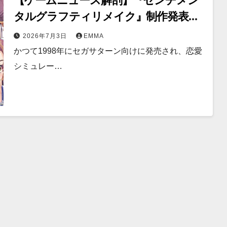
【ゲームニュース解剖】『センチメン
タルグラフティリメイク』制作発表。
28年ぶりの全国巡業（デスゲーム）
2026年7月3日
EMMA
と、現代に蘇る初恋の病巣
かつて1998年にセガサターン向けに発売され、恋愛
シミュレー…