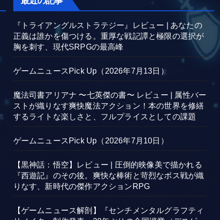
最近の記事
『トライアングルストラテジー』レビュー | あなたの
正義は誰かを傷つける。重厚な戦記譚と極限の選択が
胸を刺す、現代SRPGの最高峰
ゲームニュースPick Up（2026年7月13日）
魔法司書アリアナ 〜七英傑の書〜 レビュー | 属性バー
ストが織りなす爽快魔法アクション！本の世界を修繕
するライトな楽しさと、フルプライスとしての課題
ゲームニュースPick Up（2026年7月10日）
【黒神話：悟空】レビュー | 圧倒的映像美で描かれる
『西遊記』のその後。爽快な棒術と苛烈なボス戦が織
りなす、新時代の傑作アクションRPG
【ゲームニュース解剖】『センチメンタルグラフティ