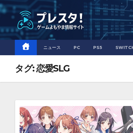
Skip
to
content
ニュース
PC
PS5
SWITC
タグ:
恋愛SLG